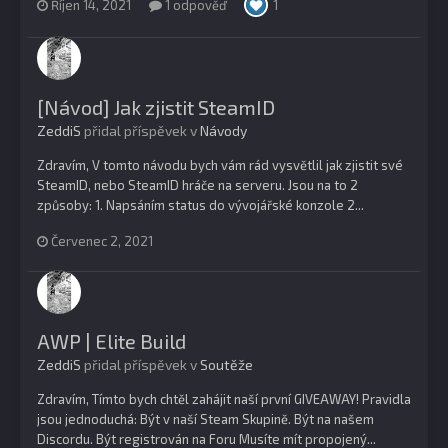
Říjen 14, 2021
1 odpověď
1
[Návod] Jak zjistit SteamID
ZeddiS
přidal příspěvek v
Návody
Zdravím, V tomto návodu bych vám rád vysvětlil jak zjistit své
SteamID, nebo SteamID hráče na serveru. Jsou na to 2
způsoby: 1. Napsáním status do vývojářské konzole 2...
Červenec 2, 2021
AWP | Elite Build
ZeddiS
přidal příspěvek v
Soutěže
Zdravím, Tímto bych chtěl zahájit naší první GIVEAWAY! Pravidla
jsou jednoduchá: Být v naší Steam Skupině. Být na našem
Discordu. Být registrován na Foru Musíte mít propojený...