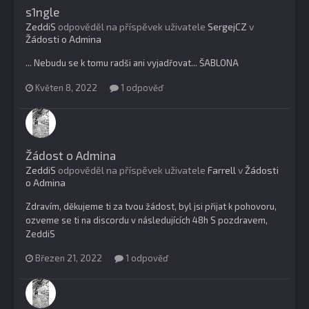
s1ngle
ZeddiS
odpověděl na příspěvek uživatele
SergejCZ
v
Žádosti o Admina
... Nebudu se k tomu radši ani vyjadřovat... ŠABLONA
Květen 8, 2022
1 odpověď
Žádost o Admina
ZeddiS
odpověděl na příspěvek uživatele
Farrell
v
Žádosti
o Admina
Zdravím, děkujeme ti za tvou žádost, byl jsi přijat k pohovoru,
ozveme se ti na discordu v následujících 48h S pozdravem,
ZeddiS
Březen 21, 2022
1 odpověď