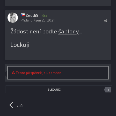
ZeddiS
3
Přidáno
Říjen 23, 2021
Žádost není podle
šablony
...
Lockuji
Tento příspěvek je uzamčen.
SLEDUJÍCÍ
1
ZPĚT