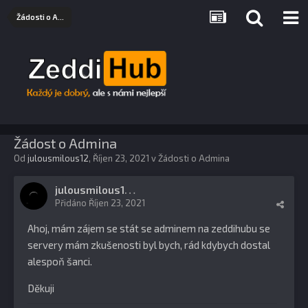
Žádosti o Admina
Žádost o Admina
Od
julousmilous12
,
Říjen 23, 2021
v
Žádosti o Admina
j
ulousmilous12
1
Přidáno
Říjen 23, 2021
Ahoj, mám zájem se stát se adminem na zeddihubu se
servery mám zkušenosti byl bych, rád kdybych dostal
alespoň šanci.
Děkuji