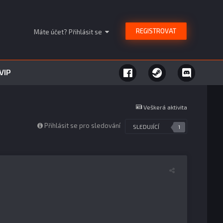
REGISTROVAT
Máte účet? Přihlásit se
VIP
Veškerá aktivita
Přihlásit se pro sledování
SLEDUJÍCÍ
1