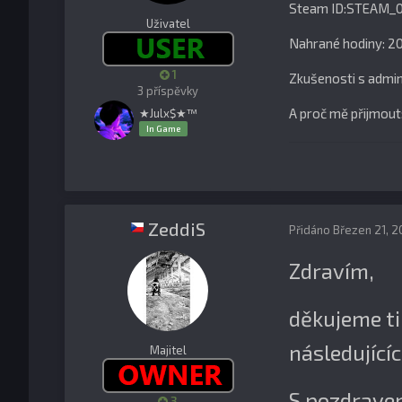
Steam ID:STEAM_0
Uživatel
Nahrané hodiny: 20
1
Zkušenosti s admi
3 příspěvky
A proč mě přijmout:
★Julx$★™
In Game
ZeddiS
Přidáno
Březen 21, 
Zdravím,
děkujeme ti 
následující
Majitel
S pozdrave
3