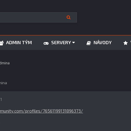
ADMIN TÝM
SERVERY
NÁVODY
dmina
mina
21
munity.com/profiles/76561199131896373/
6