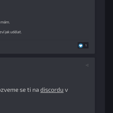
e mám.
ví jak udělat.
1
ozveme se ti na
discordu
v