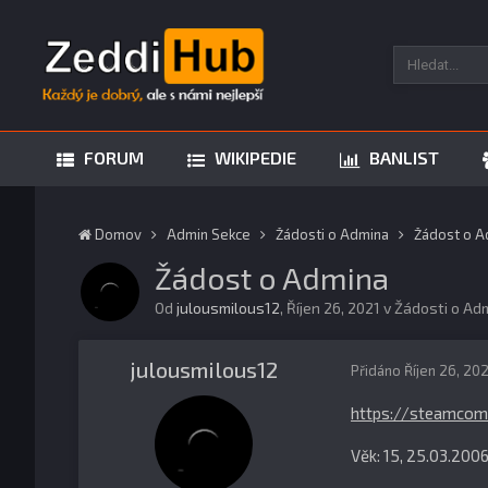
FORUM
WIKIPEDIE
BANLIST
Domov
Admin Sekce
Žádosti o Admina
Žádost o A
Žádost o Admina
Od
julousmilous12
,
Říjen 26, 2021
v
Žádosti o Ad
julousmilous12
Přidáno
Říjen 26, 20
https://steamcom
Věk: 15, 25.03.200