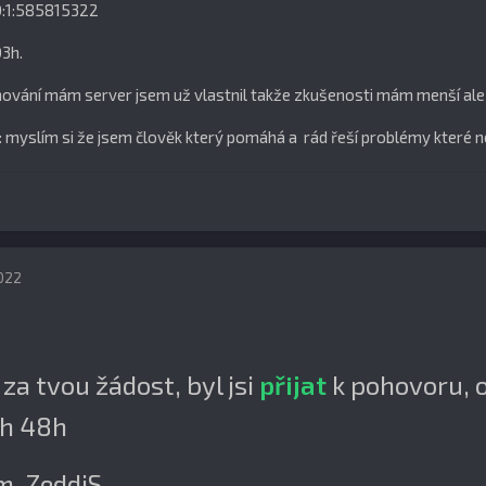
:1:585815322
3h.
nování mám server jsem už vlastnil takže zkušenosti mám menší al
 myslím si že jsem člověk který pomáhá a rád řeší problémy které ne
2022
za tvou žádost, byl jsi
přijat
k pohovoru, 
ch 48h
m, ZeddiS