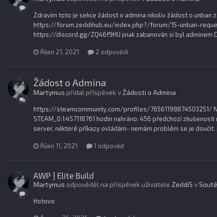
Zdravím toto je sekce žádost o admina nikoliv žádost o unban 
https://forum.zeddihub.eu/index.php?/forum/15-unban-request
https://discord.gg/ZQ46f9HU jinak zabanován si byl adminem 
Říjen 21, 2021
2 odpovědi
Žádost o Admina
Martymus
přidal příspěvek v
Žádosti o Admina
https://steamcommunity.com/profiles/76561198874503251/ Nic
STEAM_0:1:457118761 hodin nahráno: 456 předchozí zkušenosti 
server, některé příkazy ovládám- nemám problém se je doučit. p
Říjen 11, 2021
1 odpověď
AWP | Elite Build
Martymus
odpověděl na příspěvek uživatele
ZeddiS
v
Sout
Hotovo