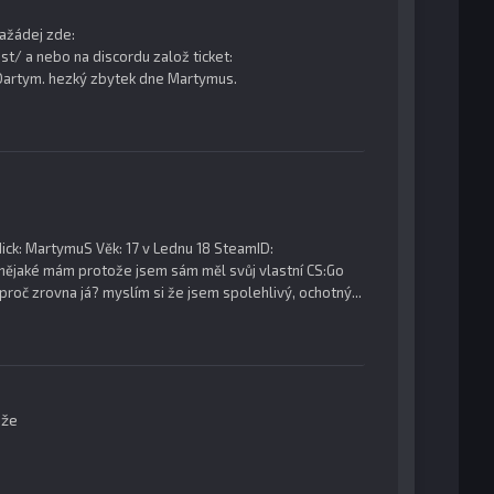
zažádej zde:
/ a nebo na discordu založ ticket:
Dartym. hezký zbytek dne Martymus.
k: MartymuS Věk: 17 v Lednu 18 SteamID:
nějaké mám protože jsem sám měl svůj vlastní CS:Go
roč zrovna já? myslím si že jsem spolehlivý, ochotný...
ěže