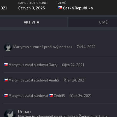
NAPOSLEDY ONLINE
ZEMĚ
2021
Červen 8, 2025
Česká Republika
AKTIVITA
O MĚ
Martymus
si změnil profilový obrázek
Září 4, 2022
Martymus
začal sledovat
Darty
Říjen 24, 2021
Martymus
začal sledovat
AnatiS
Říjen 24, 2021
Martymus
začal sledovat
ZeddiS
Říjen 24, 2021
Unban
Martymus
odpověděl na příspěvek v
Žádosti o Admina