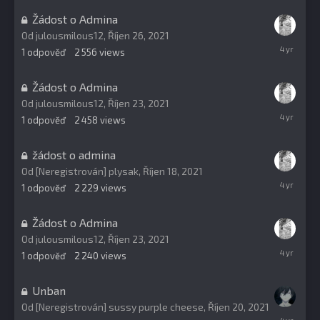
Žádost o Admina
Od
julousmilous12
,
Říjen 26, 2021
Březen
1
odpověď
2 556
views
21,
2022
Žádost o Admina
Od
julousmilous12
,
Říjen 23, 2021
Říjen
1
odpověď
2 458
views
23,
2021
žádost o admina
Od [Neregistrován] plysak,
Říjen 18, 2021
Říjen
1
odpověď
2 229
views
23,
2021
Žádost o Admina
Od
julousmilous12
,
Říjen 23, 2021
Říjen
1
odpověď
2 240
views
23,
2021
Unban
Od [Neregistrován] sussy purple cheese,
Říjen 20, 2021
Říjen