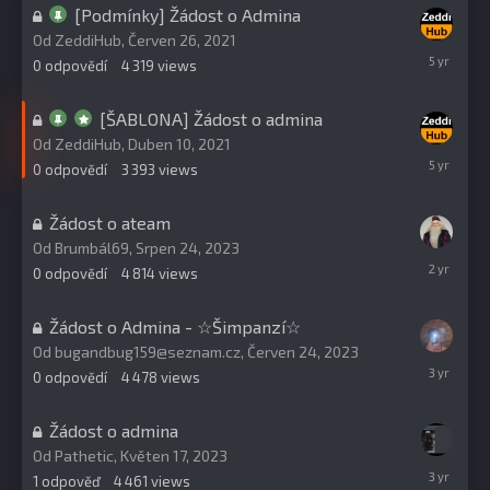
[Podmínky] Žádost o Admina
Od
ZeddiHub
,
Červen 26, 2021
Červen
0
odpovědí
4 319
views
26,
2021
[ŠABLONA] Žádost o admina
Od
ZeddiHub
,
Duben 10, 2021
Duben
0
odpovědí
3 393
views
10,
2021
Žádost o ateam
Od
Brumbál69
,
Srpen 24, 2023
Srpen
0
odpovědí
4 814
views
24,
2023
Žádost o Admina - ☆Šimpanzí☆
Od
bugandbug159@seznam.cz
,
Červen 24, 2023
Červen
0
odpovědí
4 478
views
24,
2023
Žádost o admina
Od
Pathetic
,
Květen 17, 2023
Květen
1
odpověď
4 461
views
24,