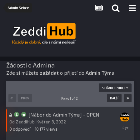
Admin Sekce
Žádosti o Admina
Zde si můžete
zažádat
o přijetí do
Admin Týmu
SEŘADIT PODLE
Page 1 of 2
PREV
DALŠÍ
[Nábor do Admin Týmu] - OPEN
Od
ZeddiHub
,
Květen 8, 2022
Květen
0
odpovědí
10 177
views
8,
2022