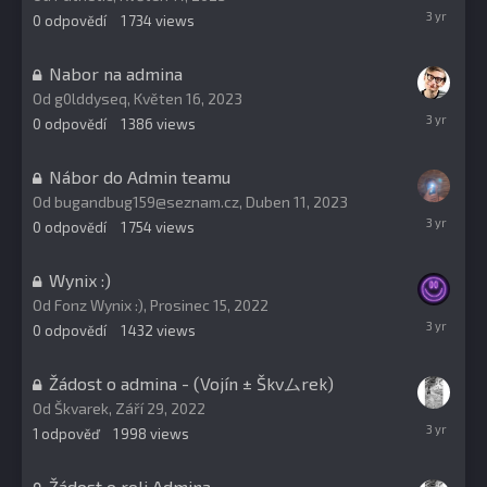
Květen
0
odpovědí
1 734
views
17,
2023
Nabor na admina
Od
g0lddyseq
,
Květen 16, 2023
Květen
0
odpovědí
1 386
views
16,
2023
Nábor do Admin teamu
Od
bugandbug159@seznam.cz
,
Duben 11, 2023
Duben
0
odpovědí
1 754
views
11,
2023
Wynix :)
Od
Fonz Wynix :)
,
Prosinec 15, 2022
Prosinec
0
odpovědí
1 432
views
15,
2022
Žádost o admina - (Vojín ± Škvムrek)
Od
Škvarek
,
Září 29, 2022
Září
1
odpověď
1 998
views
29,
2022
Žádost o roli Admina