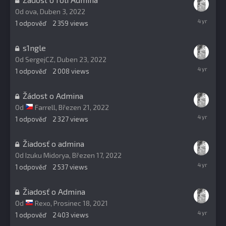
Od
ova
,
Duben 3, 2022
Květen
1
odpověď
2 359
views
8,
2022
s1ngle
Od
SergejCZ
,
Duben 23, 2022
Květen
1
odpověď
2 008
views
8,
2022
Žádost o Admina
Od
Farrell
,
Březen 21, 2022
Březen
1
odpověď
2 327
views
21,
2022
Žiadosť o admina
Od
Izuku Midorya
,
Březen 17, 2022
Březen
1
odpověď
2 537
views
21,
2022
Žiadosť o Admina
Od
Rexo
,
Prosinec 18, 2021
Březen
1
odpověď
2 403
views
21,
2022