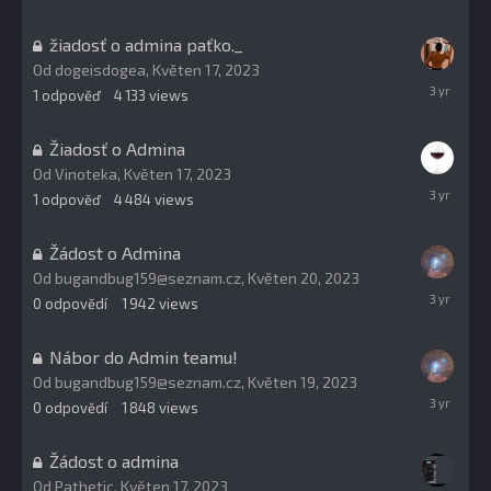
2023
žiadosť o admina paťko._
Od
dogeisdogea
,
Květen 17, 2023
Květen
1
odpověď
4 133
views
23,
2023
Žiadosť o Admina
Od
Vinoteka
,
Květen 17, 2023
Květen
1
odpověď
4 484
views
21,
2023
Žádost o Admina
Od
bugandbug159@seznam.cz
,
Květen 20, 2023
Květen
0
odpovědí
1 942
views
20,
2023
Nábor do Admin teamu!
Od
bugandbug159@seznam.cz
,
Květen 19, 2023
Květen
0
odpovědí
1 848
views
19,
2023
Žádost o admina
Od
Pathetic
,
Květen 17, 2023