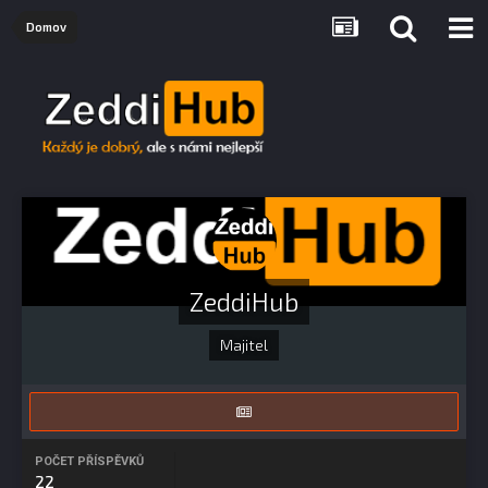
Domov
ZeddiHub
Majitel
POČET PŘÍSPĚVKŮ
22