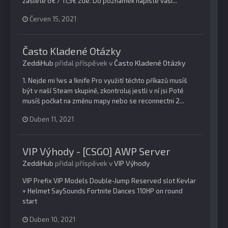
zašlete 6€ / 11,5€ zde. Do poznámek napište vaší...
Červen 15, 2021
Často Kladené Otázky
ZeddiHub
přidal příspěvek v
Často Kladené Otázky
1. Nejde mi !ws a !knife Pro využití těchto příkazů musíš
být v naší Steam skupině, zkontroluj jestli v ní jsi Poté
musíš počkat na změnu mapy nebo se reconnectni 2...
Duben 11, 2021
VIP Výhody - [CSGO] AWP Server
ZeddiHub
přidal příspěvek v
VIP Výhody
VIP Prefix VIP Models Double-Jump Reserved slot Kevlar
+ Helmet SaySounds Fortnite Dances 110HP on round
start
Duben 10, 2021