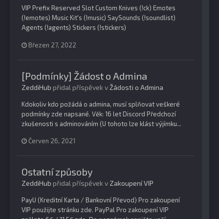
VIP Prefix Reserved Slot Custom Knives (!ck) Emotes
(!emotes) Music Kit's (!music) SaySounds (!soundlist)
Agents (!agents) Stickers (!stickers)
Březen 27, 2022
[Podmínky] Žádost o Admina
ZeddiHub
přidal příspěvek v
Žádosti o Admina
Kdokoliv kdo požádá o admina, musí splňovat veškeré
podmínky zde napsané. Věk: 16 let Discord Předchozí
zkušenosti s adminováním (U tohoto lze klást výjímku...
Červen 26, 2021
Ostatní způsoby
ZeddiHub
přidal příspěvek v
Zakoupení VIP
PayU (Kreditní Karta / Bankovní Převod) Pro zakoupení
VIP použijte stránku zde. PayPal Pro zakoupení VIP