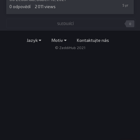
Duben
0
odpovědí
2 011
views
10,
2021
SLEDUJÍCÍ
0
Jazyk
Motiv
Kontaktujte nás
© ZeddiHub 2021