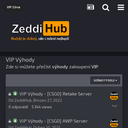
VIP Zóna
VIP Výhody
Zde si můžete přečíst
výhody
zakoupení
VIP
SEŘADIT PODLE
VIP Výhody - [CSGO] Retake Server
Od
ZeddiHub
,
Březen 27, 2022
Březen
0
odpovědí
5 344
views
27,
2022
VIP Výhody - [CSGO] AWP Server
Od
ZeddiHub
,
Duben 10, 2021