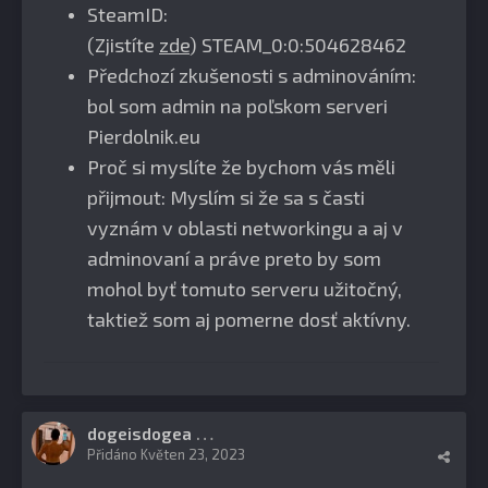
SteamID:
(Zjistíte
zde
) STEAM_0:0:504628462
Předchozí zkušenosti s adminováním:
bol som admin na poľskom serveri
Pierdolnik.eu
Proč si myslíte že bychom vás měli
přijmout: Myslím si že sa s časti
vyznám v oblasti networkingu a aj v
adminovaní a práve preto by som
mohol byť tomuto serveru užitočný,
taktiež som aj pomerne dosť aktívny.
dogeisdogea
0
Přidáno
Květen 23, 2023