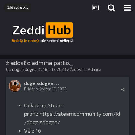
Žádosti o Admina
žiadosť o admina paťko._
Od
dogeisdogea
,
Květen 17, 2023
v
Žádosti o Admina
dogeisdogea
0
Přidáno
Květen 17, 2023
Odkaz na Steam
profil: https://steamcommunity.com/id
/dogeisdogea/
Věk: 16